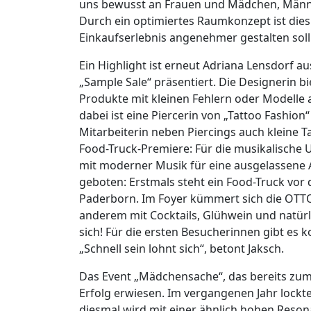
uns bewusst an Frauen und Mädchen, Männer 
Durch ein optimiertes Raumkonzept ist die
Einkaufserlebnis angenehmer gestalten soll
Ein Highlight ist erneut Adriana Lensdorf au
„Sample Sale“ präsentiert. Die Designerin b
Produkte mit kleinen Fehlern oder Modelle 
dabei ist eine Piercerin von „Tattoo Fashio
Mitarbeiterin neben Piercings auch kleine Ta
Food-Truck-Premiere: Für die musikalische
mit moderner Musik für eine ausgelassene A
geboten: Erstmals steht ein Food-Truck vor 
Paderborn. Im Foyer kümmert sich die OTT
anderem mit Cocktails, Glühwein und natür
sich! Für die ersten Besucherinnen gibt es 
„Schnell sein lohnt sich“, betont Jaksch.
Das Event „Mädchensache“, das bereits zum d
Erfolg erwiesen. Im vergangenen Jahr lockt
diesmal wird mit einer ähnlich hohen Reson