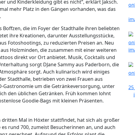
und Kinderkleidung gibt es nicht“, erklärt Jaksch.
smal mehr Platz in den Gängen vorhanden, was das
.
s Boffzen, die im Foyer der Stadthalle ihren beliebten
ietet ihre Kreationen, darunter Ausstellungsstücke,
aus Fotoshootings, zu reduzierten Preisen an. Neu
n“ aus Holzminden, die zusammen mit einer weiteren
ttoos direkt vor Ort anbietet. Musik, Cocktails und
 Unterhaltung sorgt DJane Sammy aus Paderborn, die
tmosphäre sorgt. Auch kulinarisch wird einiges
der Stadthalle, betrieben von zwei Frauen aus
O-Gastronomie um die Getränkeversorgung, unter
lich den üblichen Getränken. Früh kommen lohnt
kostenlose Goodie-Bags mit kleinen Präsenten.
ritten Mal in Höxter stattfindet, hat sich als großer
e es rund 700, zumeist Besucherinnen an, und auch
anz gerechnet. Aufgrund des Erfolgs plant die